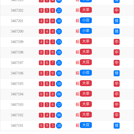
3467203
3
1
4
08
殺
错
大单
3467202
9
5
8
22
殺
中
小双
3467201
4
6
0
10
殺
错
小单
3467200
3
4
4
11
殺
错
大单
3467199
4
6
3
13
殺
中
大单
3467198
0
1
9
10
殺
中
大双
3467197
8
6
7
21
殺
中
小双
3467196
8
2
0
10
殺
错
大单
3467195
1
8
1
10
殺
中
大单
3467194
0
6
0
06
殺
中
大单
3467193
1
5
6
12
殺
中
大单
3467192
1
4
1
06
殺
中
大双
3467191
6
9
3
18
殺
错