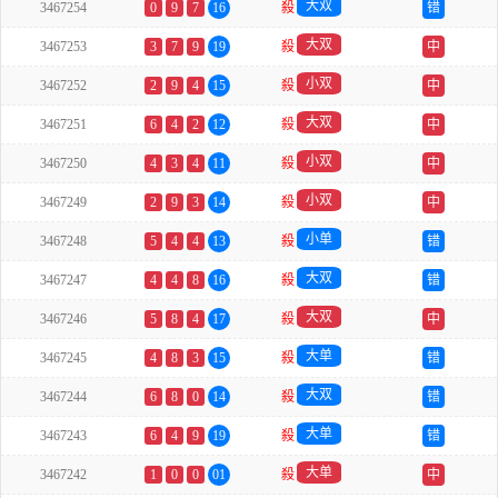
大双
3467254
0
9
7
16
殺
错
大双
3467253
3
7
9
19
殺
中
小双
3467252
2
9
4
15
殺
中
大双
3467251
6
4
2
12
殺
中
小双
3467250
4
3
4
11
殺
中
小双
3467249
2
9
3
14
殺
中
小单
3467248
5
4
4
13
殺
错
大双
3467247
4
4
8
16
殺
错
大双
3467246
5
8
4
17
殺
中
大单
3467245
4
8
3
15
殺
错
大双
3467244
6
8
0
14
殺
错
大单
3467243
6
4
9
19
殺
错
大单
3467242
1
0
0
01
殺
中