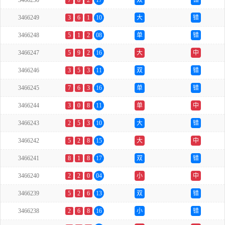
3466250
7
8
2
17
双
错
3466249
3
6
1
10
大
错
3466248
5
1
2
08
单
错
3466247
5
9
2
16
大
中
3466246
3
5
3
11
双
错
3466245
7
6
3
16
单
错
3466244
3
0
8
11
单
中
3466243
2
5
3
10
大
错
3466242
5
2
8
15
大
中
3466241
8
1
8
17
双
错
3466240
2
2
0
04
小
中
3466239
5
2
6
13
双
错
3466238
2
6
8
16
小
错