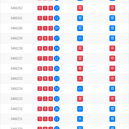
3466262
9
7
6
22
双
中
3466261
5
7
0
12
单
错
3466260
1
5
3
09
双
错
3466259
4
8
5
17
小
错
3466258
9
4
1
14
双
中
3466257
7
1
4
12
双
中
3466256
8
9
8
25
单
中
3466255
5
9
1
15
大
中
3466254
2
9
3
14
小
错
3466253
7
2
6
15
单
中
3466252
8
9
9
26
小
错
3466251
5
5
1
11
大
错