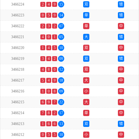
3466224
2
4
9
15
双
错
3466223
0
5
9
14
单
错
3466222
2
3
2
07
单
中
3466221
4
0
1
05
大
错
3466220
1
4
5
10
双
中
3466219
3
4
2
09
双
错
3466218
4
8
0
12
双
中
3466217
5
4
9
18
大
中
3466216
1
0
8
09
小
中
3466215
6
9
7
22
大
中
3466214
7
8
2
17
单
中
3466213
1
6
6
13
双
错
3466212
0
5
5
10
小
中