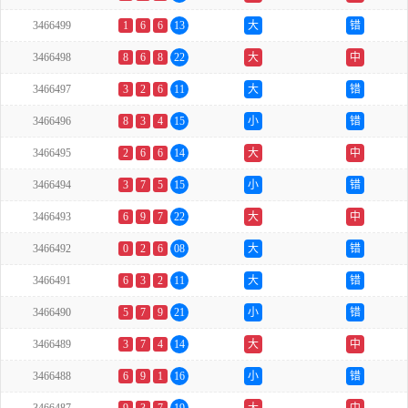
3466499
1
6
6
13
大
错
3466498
8
6
8
22
大
中
3466497
3
2
6
11
大
错
3466496
8
3
4
15
小
错
3466495
2
6
6
14
大
中
3466494
3
7
5
15
小
错
3466493
6
9
7
22
大
中
3466492
0
2
6
08
大
错
3466491
6
3
2
11
大
错
3466490
5
7
9
21
小
错
3466489
3
7
4
14
大
中
3466488
6
9
1
16
小
错