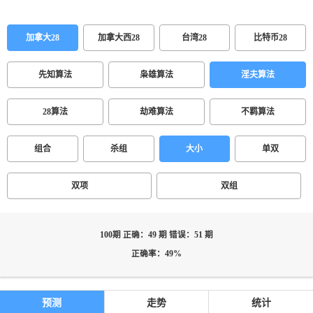
加拿大28
加拿大西28
台湾28
比特币28
先知算法
枭雄算法
淫夫算法
28算法
劫难算法
不羁算法
组合
杀组
大小
单双
双项
双组
100期 正确：49 期 错误：51 期
正确率：49%
预测
走势
统计