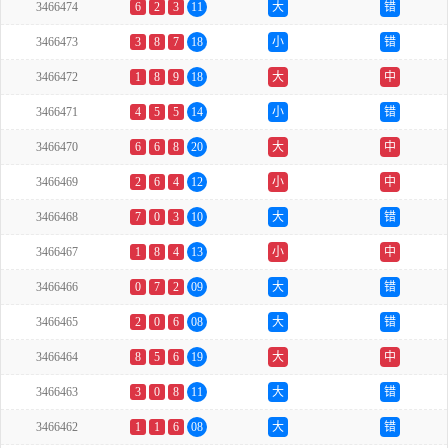
3466474
6
2
3
11
大
错
3466473
3
8
7
18
小
错
3466472
1
8
9
18
大
中
3466471
4
5
5
14
小
错
3466470
6
6
8
20
大
中
3466469
2
6
4
12
小
中
3466468
7
0
3
10
大
错
3466467
1
8
4
13
小
中
3466466
0
7
2
09
大
错
3466465
2
0
6
08
大
错
3466464
8
5
6
19
大
中
3466463
3
0
8
11
大
错
3466462
1
1
6
08
大
错