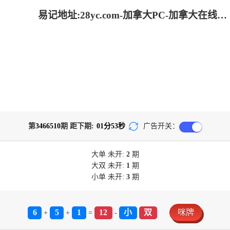
易记地址:28yc.com-加拿大PC-加拿大在线预测-加拿大PC走势-加拿大刮奖结果查询
第
3466510
期 距下期:
01
分
53
秒
广告开关：
大单
未开:
2
期
大双
未开:
1
期
小单
未开:
3
期
6
5
1
12
小
双
咪牌
+
+
=
-