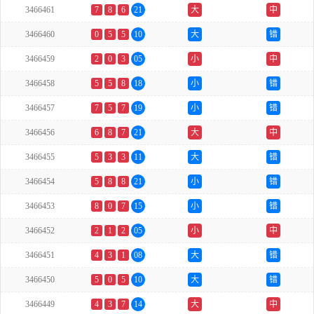
3466461
7
8
6
21
大
中
3466460
0
5
5
10
大
错
3466459
2
0
3
05
小
中
3466458
5
5
8
18
小
错
3466457
7
5
7
19
小
错
3466456
6
8
7
21
大
中
3466455
5
3
3
11
大
错
3466454
5
8
8
21
小
错
3466453
8
0
7
15
小
错
3466452
2
1
2
05
小
中
3466451
4
3
1
08
大
错
3466450
5
0
5
10
大
错
3466449
4
3
7
14
大
中