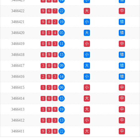
3466423
6
8
0
14
小
错
3466422
9
6
7
22
大
中
3466421
9
8
2
19
小
错
3466420
0
1
4
05
大
错
3466419
0
8
3
11
小
中
3466418
6
9
0
15
小
错
3466417
3
0
6
09
大
错
3466416
2
9
3
14
小
错
3466415
1
5
0
06
小
中
3466414
1
6
8
15
大
中
3466413
1
9
9
19
大
中
3466412
9
1
3
13
小
中
3466411
9
5
8
22
大
中