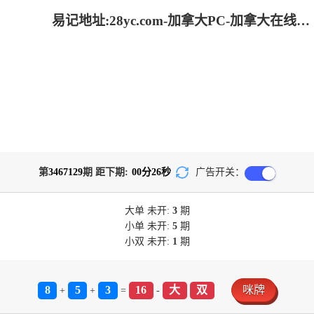
易记地址:28yc.com-加拿大PC-加拿大在线预测-加拿大PC走势-加拿大刮奖结果查询
第
3467129
期 距下期:
00
分
26
秒
广告开关：
大单
未开:
3
期
小单
未开:
5
期
小双
未开:
1
期
8
5
3
16
大
双
咪牌
+
+
=
-