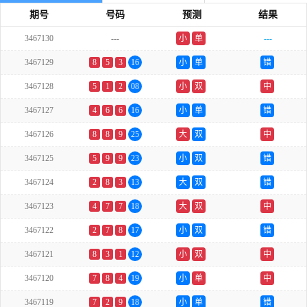
期号
号码
预测
结果
3467130
---
小
单
---
3467129
8
5
3
16
小
单
错
3467128
5
1
2
08
小
双
中
3467127
4
6
6
16
小
单
错
3467126
8
8
9
25
大
双
中
3467125
5
9
9
23
小
双
错
3467124
2
8
3
13
大
双
错
3467123
4
7
7
18
大
双
中
3467122
2
7
8
17
小
双
错
3467121
8
3
1
12
小
双
中
3467120
7
8
4
19
小
单
中
3467119
7
2
9
18
小
单
错