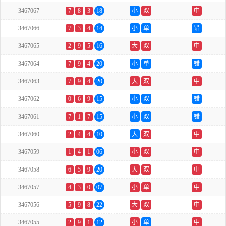
3467067
7
8
3
18
小
双
中
3467066
7
3
4
14
小
单
错
3467065
2
9
5
16
大
双
中
3467064
7
9
4
20
小
单
错
3467063
7
9
4
20
大
双
中
3467062
0
6
9
15
小
双
错
3467061
7
1
7
15
小
双
错
3467060
2
4
4
10
大
双
中
3467059
1
4
1
06
小
双
中
3467058
6
5
9
20
大
双
中
3467057
4
3
0
07
小
单
中
3467056
5
9
8
22
大
双
中
3467055
2
9
1
12
小
单
中