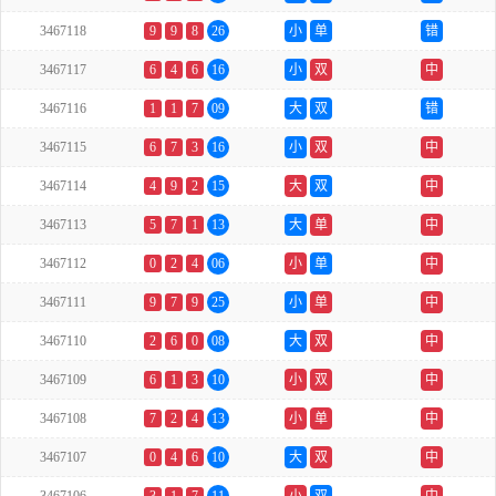
3467118
9
9
8
26
小
单
错
3467117
6
4
6
16
小
双
中
3467116
1
1
7
09
大
双
错
3467115
6
7
3
16
小
双
中
3467114
4
9
2
15
大
双
中
3467113
5
7
1
13
大
单
中
3467112
0
2
4
06
小
单
中
3467111
9
7
9
25
小
单
中
3467110
2
6
0
08
大
双
中
3467109
6
1
3
10
小
双
中
3467108
7
2
4
13
小
单
中
3467107
0
4
6
10
大
双
中