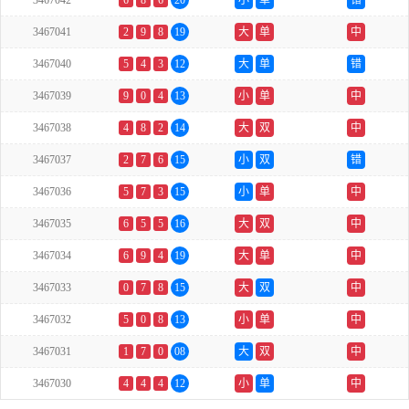
3467042
6
8
6
20
小
单
错
3467041
2
9
8
19
大
单
中
3467040
5
4
3
12
大
单
错
3467039
9
0
4
13
小
单
中
3467038
4
8
2
14
大
双
中
3467037
2
7
6
15
小
双
错
3467036
5
7
3
15
小
单
中
3467035
6
5
5
16
大
双
中
3467034
6
9
4
19
大
单
中
3467033
0
7
8
15
大
双
中
3467032
5
0
8
13
小
单
中
3467031
1
7
0
08
大
双
中
3467030
4
4
4
12
小
单
中