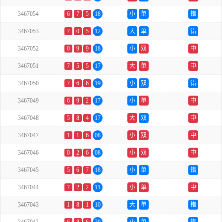
3467054
6
7
5
18
小
单
错
3467053
7
0
5
12
大
单
错
3467052
0
9
9
18
小
双
中
3467051
7
5
5
17
大
单
中
3467050
7
6
6
19
小
双
错
3467049
6
9
2
17
小
单
中
3467048
5
8
4
17
大
双
中
3467047
1
1
6
08
小
双
中
3467046
0
2
6
08
小
双
中
3467045
5
6
7
18
小
单
错
3467044
7
2
2
11
小
单
中
3467043
1
8
1
10
大
单
错