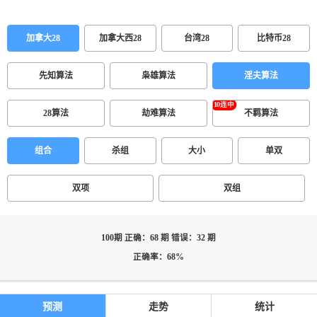
加拿大28
加拿大西28
台湾28
比特币28
先知算法
枭雄算法
淫夫算法
28算法
劫难算法
不羁算法
组合
杀组
大小
单双
双项
双组
100期 正确：68 期 错误：32 期
正确率：68%
预测
走势
统计