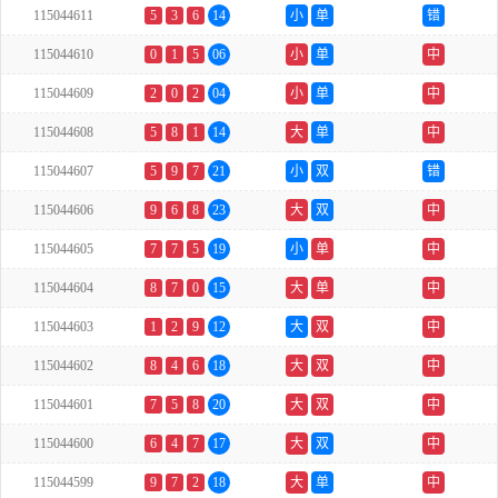
115044611
5
3
6
14
小
单
错
115044610
0
1
5
06
小
单
中
115044609
2
0
2
04
小
单
中
115044608
5
8
1
14
大
单
中
115044607
5
9
7
21
小
双
错
115044606
9
6
8
23
大
双
中
115044605
7
7
5
19
小
单
中
115044604
8
7
0
15
大
单
中
115044603
1
2
9
12
大
双
中
115044602
8
4
6
18
大
双
中
115044601
7
5
8
20
大
双
中
115044600
6
4
7
17
大
双
中
115044599
9
7
2
18
大
单
中