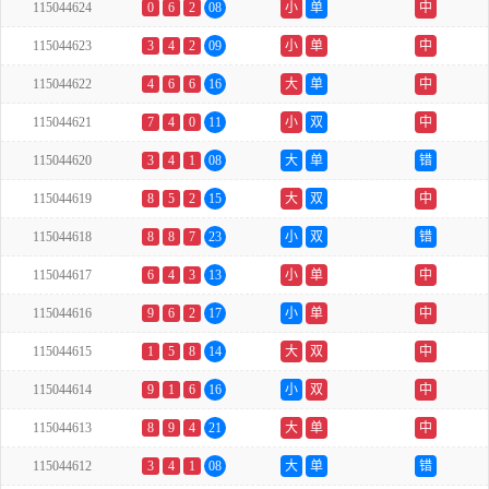
115044624
0
6
2
08
小
单
中
115044623
3
4
2
09
小
单
中
115044622
4
6
6
16
大
单
中
115044621
7
4
0
11
小
双
中
115044620
3
4
1
08
大
单
错
115044619
8
5
2
15
大
双
中
115044618
8
8
7
23
小
双
错
115044617
6
4
3
13
小
单
中
115044616
9
6
2
17
小
单
中
115044615
1
5
8
14
大
双
中
115044614
9
1
6
16
小
双
中
115044613
8
9
4
21
大
单
中
115044612
3
4
1
08
大
单
错