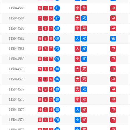
115044585
6
5
0
11
小
单
中
115044584
7
5
5
17
大
双
中
115044583
1
1
7
09
小
单
中
115044582
6
3
0
09
大
双
错
115044581
8
8
7
23
大
双
中
115044580
0
2
7
09
小
双
中
115044579
9
1
8
18
大
双
中
115044578
7
3
6
16
大
双
中
115044577
6
9
4
19
大
双
中
115044576
0
3
7
10
小
双
中
115044575
4
2
4
10
大
双
中
115044574
8
4
8
20
小
双
中