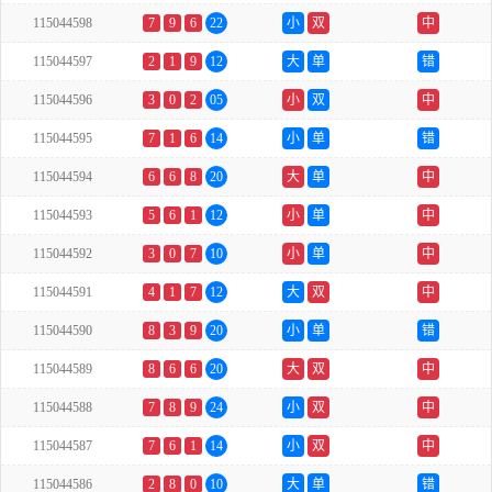
115044598
7
9
6
22
小
双
中
115044597
2
1
9
12
大
单
错
115044596
3
0
2
05
小
双
中
115044595
7
1
6
14
小
单
错
115044594
6
6
8
20
大
单
中
115044593
5
6
1
12
小
单
中
115044592
3
0
7
10
小
单
中
115044591
4
1
7
12
大
双
中
115044590
8
3
9
20
小
单
错
115044589
8
6
6
20
大
双
中
115044588
7
8
9
24
小
双
中
115044587
7
6
1
14
小
双
中
115044586
2
8
0
10
大
单
错