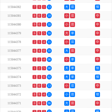
115044382
7
5
1
13
大
双
错
115044381
8
0
2
10
小
双
中
115044380
9
0
1
10
小
双
中
115044379
6
5
5
16
大
单
中
115044378
2
5
4
11
小
双
中
115044377
6
4
0
10
大
双
中
115044376
1
1
4
06
小
单
中
115044375
1
2
5
08
大
单
错
115044374
1
1
0
02
大
单
错
115044373
6
0
7
13
小
双
中
115044372
8
9
4
21
小
双
错
115044371
0
6
0
06
大
双
中