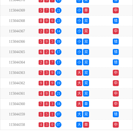
115044370
3
5
7
15
小
双
错
115044369
5
7
9
21
小
单
中
115044368
8
9
6
23
小
双
错
115044367
2
3
9
14
小
双
中
115044366
5
9
5
19
小
双
错
115044365
6
2
9
17
小
双
错
115044364
2
8
7
17
小
双
错
115044363
7
3
9
19
大
双
中
115044362
9
1
9
19
大
双
中
115044361
4
9
8
21
大
双
中
115044360
7
8
3
18
大
单
中
115044359
1
5
1
07
大
双
错
115044358
4
3
0
07
大
单
中