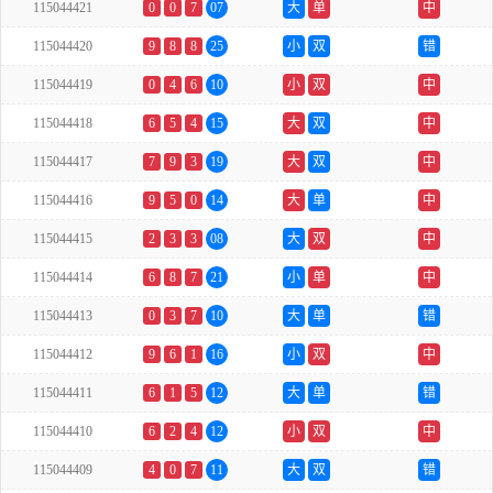
115044421
0
0
7
07
大
单
中
115044420
9
8
8
25
小
双
错
115044419
0
4
6
10
小
双
中
115044418
6
5
4
15
大
双
中
115044417
7
9
3
19
大
双
中
115044416
9
5
0
14
大
单
中
115044415
2
3
3
08
大
双
中
115044414
6
8
7
21
小
单
中
115044413
0
3
7
10
大
单
错
115044412
9
6
1
16
小
双
中
115044411
6
1
5
12
大
单
错
115044410
6
2
4
12
小
双
中
115044409
4
0
7
11
大
双
错