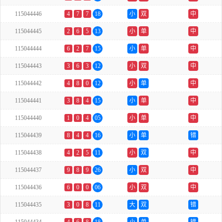
115044446
4
7
7
18
小
双
中
115044445
2
6
5
13
小
单
中
115044444
6
2
7
15
小
单
中
115044443
3
6
3
12
小
双
中
115044442
4
8
0
12
小
单
中
115044441
3
8
4
15
小
单
中
115044440
1
0
4
05
小
单
中
115044439
8
4
4
16
小
单
错
115044438
4
2
5
11
小
双
中
115044437
9
8
9
26
小
双
中
115044436
6
0
0
06
小
双
中
115044435
3
0
8
11
大
双
错