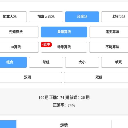
加拿大28
加拿大西28
台湾28
比特币28
先知算法
枭雄算法
淫夫算法
28算法
劫难算法
不羁算法
组合
杀组
大小
单双
双项
双组
100期 正确：74 期 错误：26 期
正确率：74%
走势