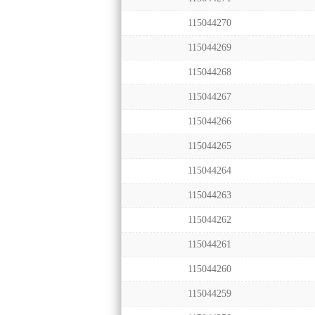
115044270
115044269
115044268
115044267
115044266
115044265
115044264
115044263
115044262
115044261
115044260
115044259