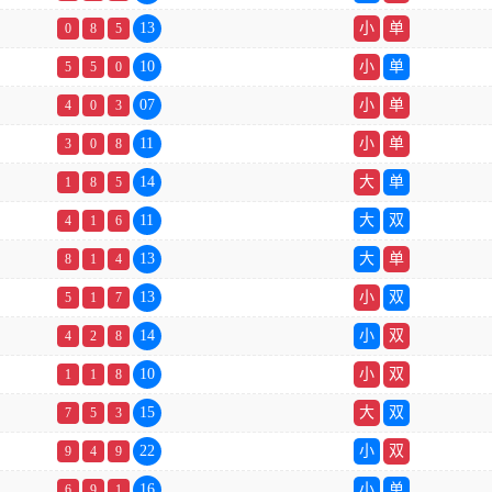
13
小
单
0
8
5
10
小
单
5
5
0
07
小
单
4
0
3
11
小
单
3
0
8
14
大
单
1
8
5
11
大
双
4
1
6
13
大
单
8
1
4
13
小
双
5
1
7
14
小
双
4
2
8
10
小
双
1
1
8
15
大
双
7
5
3
22
小
双
9
4
9
16
小
单
6
9
1