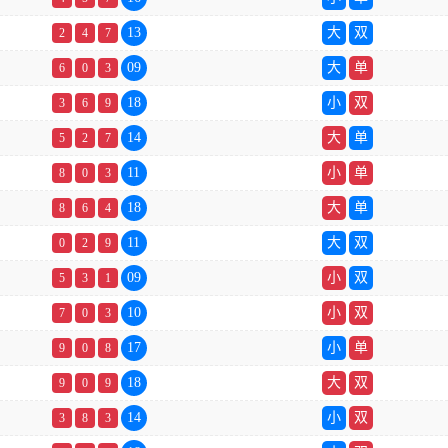
13
大
双
2
4
7
09
大
单
6
0
3
18
小
双
3
6
9
14
大
单
5
2
7
11
小
单
8
0
3
18
大
单
8
6
4
11
大
双
0
2
9
09
小
双
5
3
1
10
小
双
7
0
3
17
小
单
9
0
8
18
大
双
9
0
9
14
小
双
3
8
3