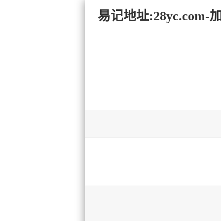
易记地址:28yc.c