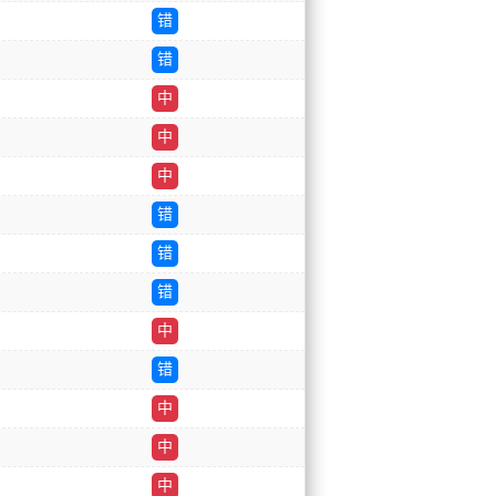
错
错
中
中
中
错
错
错
中
错
中
中
中