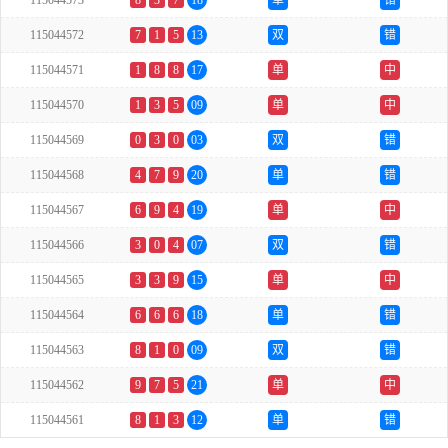
115044573
8
3
7
18
单
错
115044572
7
1
5
13
双
错
115044571
1
8
8
17
单
中
115044570
1
3
5
09
单
中
115044569
0
3
0
03
双
错
115044568
4
7
9
20
单
错
115044567
6
9
4
19
单
中
115044566
3
0
4
07
双
错
115044565
3
3
9
15
单
中
115044564
6
6
6
18
单
错
115044563
8
1
0
09
双
错
115044562
9
7
5
21
单
中
115044561
8
1
3
12
单
错