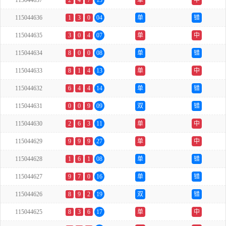
115044637
2
4
7
13
单
中
115044636
1
3
0
04
单
错
115044635
3
0
4
07
单
中
115044634
8
0
0
08
单
错
115044633
8
1
4
13
单
中
115044632
6
4
4
14
单
错
115044631
0
0
9
09
双
错
115044630
2
6
3
11
单
中
115044629
9
9
9
27
单
中
115044628
1
6
1
08
单
错
115044627
9
7
0
16
单
错
115044626
8
9
2
19
双
错
115044625
8
3
6
17
单
中