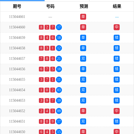
期号
号码
预测
结果
115044661
---
单
---
115044660
8
2
7
17
单
中
115044659
8
4
6
18
单
错
115044658
8
3
1
12
单
错
115044657
7
8
6
21
双
错
115044656
6
7
5
18
单
错
115044655
3
7
1
11
双
错
115044654
1
0
2
03
双
错
115044653
3
9
7
19
双
错
115044652
2
4
3
09
单
中
115044651
8
0
9
17
双
错
115044650
6
4
5
15
单
中