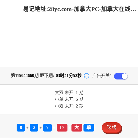
易记地址:28yc.com-加拿大PC-加拿大在线预测-加拿大PC走势-加拿大刮奖结果查询
第
115044660
期 距下期:
03
时
41
分
52
秒
广告开关：
大双
未开:
1
期
小单
未开:
5
期
小双
未开:
2
期
8
2
7
17
大
单
咪牌
+
+
=
-