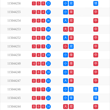
115044256
1
5
9
15
小
双
错
115044255
7
6
4
17
小
单
中
115044254
2
0
4
06
大
双
中
115044253
9
0
9
18
大
双
中
115044252
0
6
3
09
大
单
中
115044251
3
7
3
13
小
双
中
115044250
7
4
8
19
小
单
中
115044249
4
9
8
21
小
单
中
115044248
1
8
9
18
小
双
中
115044247
0
2
1
03
大
单
中
115044246
1
7
9
17
小
双
错
115044245
8
7
7
22
小
单
错
115044244
8
0
6
14
大
双
中