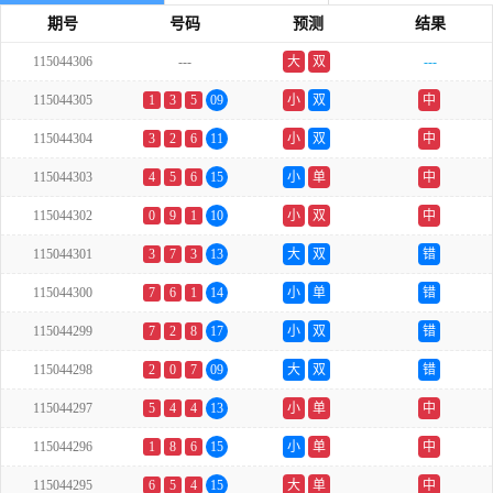
期号
号码
预测
结果
115044306
---
大
双
---
115044305
1
3
5
09
小
双
中
115044304
3
2
6
11
小
双
中
115044303
4
5
6
15
小
单
中
115044302
0
9
1
10
小
双
中
115044301
3
7
3
13
大
双
错
115044300
7
6
1
14
小
单
错
115044299
7
2
8
17
小
双
错
115044298
2
0
7
09
大
双
错
115044297
5
4
4
13
小
单
中
115044296
1
8
6
15
小
单
中
115044295
6
5
4
15
大
单
中