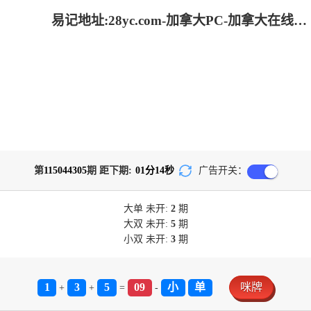
易记地址:28yc.com-加拿大PC-加拿大在线预测-加拿大PC走势-加拿大刮奖结果查询
第
115044305
期 距下期:
01
分
14
秒
广告开关：
大单
未开:
2
期
大双
未开:
5
期
小双
未开:
3
期
1
3
5
09
小
单
咪牌
+
+
=
-