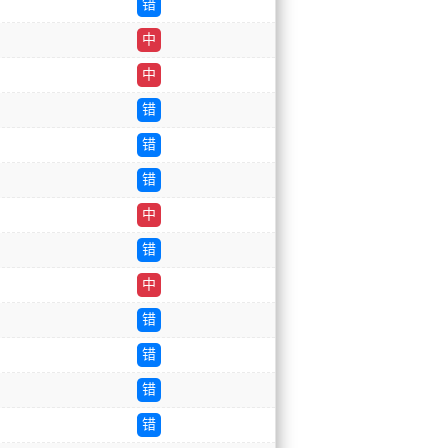
错
中
中
错
错
错
中
错
中
错
错
错
错