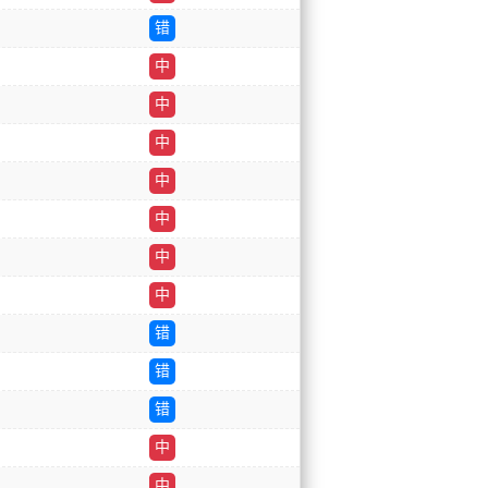
错
中
中
中
中
中
中
中
错
错
错
中
中