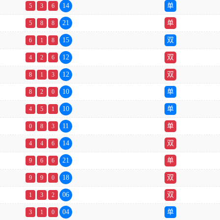
14
单
5
3
6
21
单
5
8
8
15
双
6
1
8
12
双
4
2
6
12
双
8
1
3
10
单
8
2
0
10
单
4
5
1
11
单
0
8
3
14
双
4
4
6
21
单
9
6
6
18
双
9
9
0
06
双
1
3
2
04
单
3
1
0