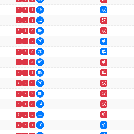
15
双
9
5
1
12
双
3
8
1
06
双
5
1
0
20
单
8
5
7
20
单
9
2
9
09
单
5
0
4
09
单
3
5
1
20
双
4
7
9
08
双
3
3
2
14
双
5
1
8
11
单
1
5
5
10
单
4
5
1