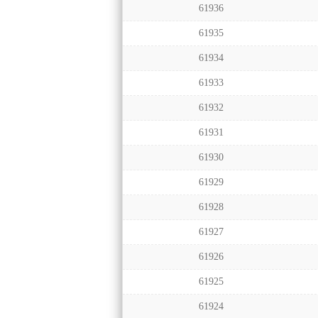
61936
61935
61934
61933
61932
61931
61930
61929
61928
61927
61926
61925
61924