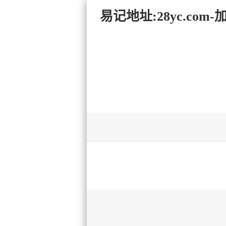
易记地址:28yc.c