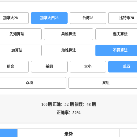
加拿大28
加拿大西28
台湾28
比特币28
先知算法
枭雄算法
淫夫算法
28算法
劫难算法
不羁算法
组合
杀组
大小
单双
双项
双组
100期 正确：52 期 错误：48 期
正确率：52%
走势