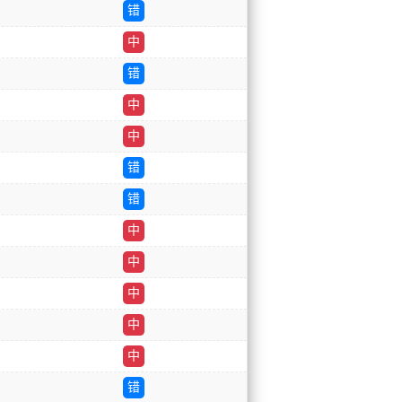
错
中
错
中
中
错
错
中
中
中
中
中
错