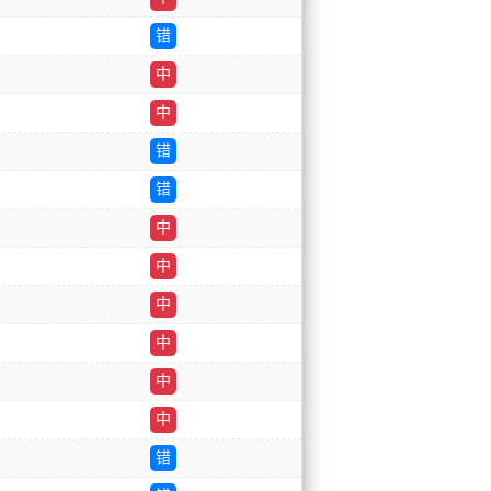
错
中
中
错
错
中
中
中
中
中
中
错