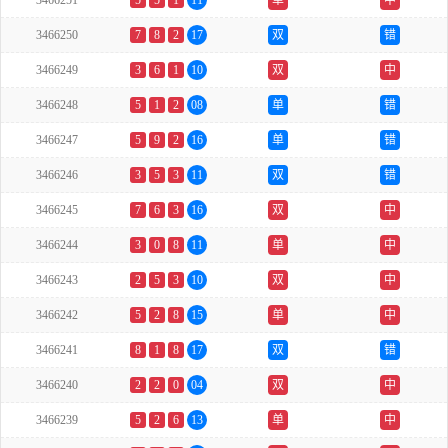
3466251
5
5
1
11
单
中
3466250
7
8
2
17
双
错
3466249
3
6
1
10
双
中
3466248
5
1
2
08
单
错
3466247
5
9
2
16
单
错
3466246
3
5
3
11
双
错
3466245
7
6
3
16
双
中
3466244
3
0
8
11
单
中
3466243
2
5
3
10
双
中
3466242
5
2
8
15
单
中
3466241
8
1
8
17
双
错
3466240
2
2
0
04
双
中
3466239
5
2
6
13
单
中