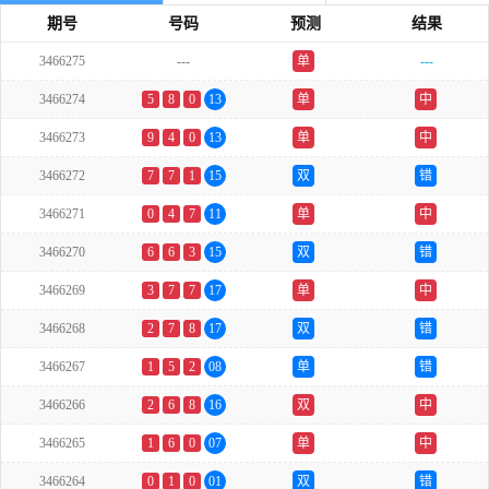
期号
号码
预测
结果
3466275
---
单
---
3466274
5
8
0
13
单
中
3466273
9
4
0
13
单
中
3466272
7
7
1
15
双
错
3466271
0
4
7
11
单
中
3466270
6
6
3
15
双
错
3466269
3
7
7
17
单
中
3466268
2
7
8
17
双
错
3466267
1
5
2
08
单
错
3466266
2
6
8
16
双
中
3466265
1
6
0
07
单
中
3466264
0
1
0
01
双
错