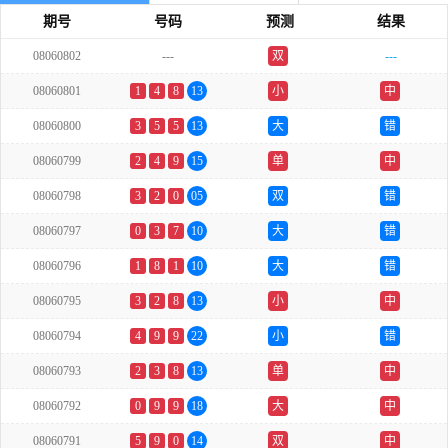
期号
号码
预测
结果
08060802
---
双
---
08060801
1
4
8
13
小
中
08060800
3
5
5
13
大
错
08060799
2
4
9
15
单
中
08060798
3
2
0
05
双
错
08060797
0
3
7
10
大
错
08060796
1
8
1
10
大
错
08060795
3
2
8
13
小
中
08060794
4
9
9
22
小
错
08060793
2
3
8
13
单
中
08060792
0
9
9
18
大
中
08060791
5
9
0
14
双
中