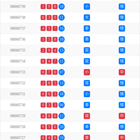
08060739
1
9
8
18
小
错
08060738
8
3
0
11
大
错
08060737
4
5
7
16
单
错
08060736
5
5
8
18
单
错
08060735
2
9
4
15
双
错
08060734
0
4
7
11
双
错
08060733
0
7
0
07
小
中
08060732
2
8
3
13
双
错
08060731
6
9
3
18
小
错
08060730
0
3
3
06
单
错
08060729
4
8
0
12
双
中
08060728
9
5
6
20
单
错
08060727
6
4
9
19
单
中