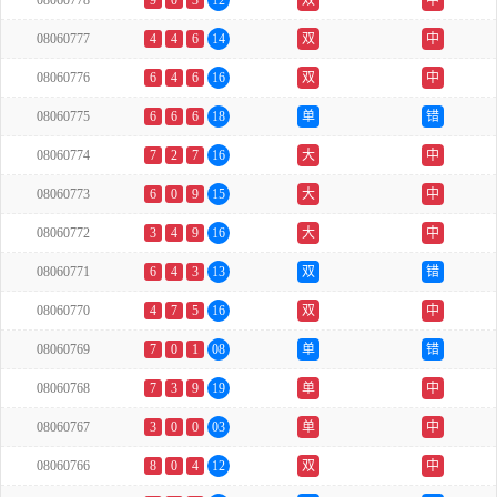
08060778
9
0
3
12
双
中
08060777
4
4
6
14
双
中
08060776
6
4
6
16
双
中
08060775
6
6
6
18
单
错
08060774
7
2
7
16
大
中
08060773
6
0
9
15
大
中
08060772
3
4
9
16
大
中
08060771
6
4
3
13
双
错
08060770
4
7
5
16
双
中
08060769
7
0
1
08
单
错
08060768
7
3
9
19
单
中
08060767
3
0
0
03
单
中
08060766
8
0
4
12
双
中