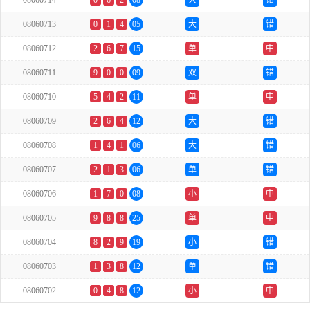
08060714
0
6
2
08
大
错
08060713
0
1
4
05
大
错
08060712
2
6
7
15
单
中
08060711
9
0
0
09
双
错
08060710
5
4
2
11
单
中
08060709
2
6
4
12
大
错
08060708
1
4
1
06
大
错
08060707
2
1
3
06
单
错
08060706
1
7
0
08
小
中
08060705
9
8
8
25
单
中
08060704
8
2
9
19
小
错
08060703
1
3
8
12
单
错
08060702
0
4
8
12
小
中