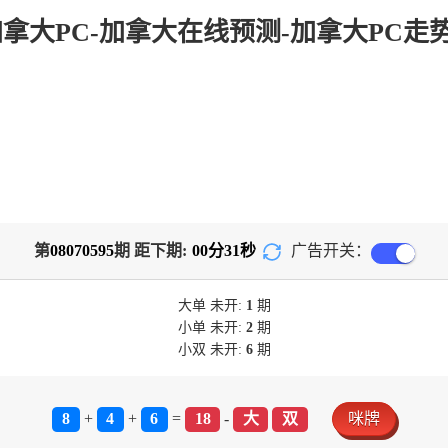
om-加拿大PC-加拿大在线预测-加拿大PC
第
08070595
期 距下期:
00
分
31
秒
广告开关：
大单
未开:
1
期
小单
未开:
2
期
小双
未开:
6
期
8
+
4
+
6
=
18
-
大
双
咪牌