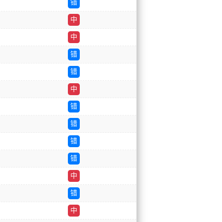
错
中
中
错
错
中
错
错
错
错
中
错
中