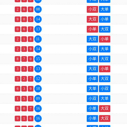
08
小双
大单
2
6
0
14
大双
小单
9
0
5
13
小单
大双
0
6
7
11
大双
小单
2
1
8
14
小双
大单
2
3
9
15
小单
大双
8
7
0
13
大双
小单
3
3
7
12
小单
大双
3
2
7
18
大单
小双
6
3
9
09
小双
大单
1
5
3
16
小单
大双
9
0
7
16
小单
大双
9
1
6