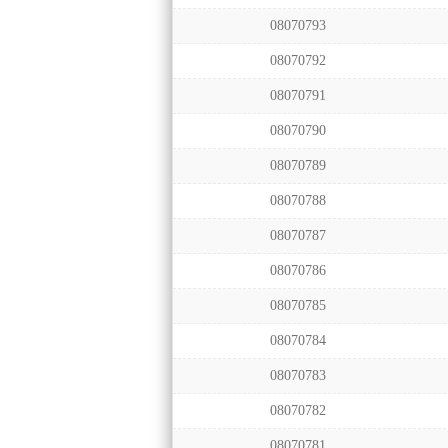
08070793
08070792
08070791
08070790
08070789
08070788
08070787
08070786
08070785
08070784
08070783
08070782
08070781