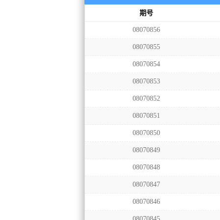
期号
08070856
08070855
08070854
08070853
08070852
08070851
08070850
08070849
08070848
08070847
08070846
08070845