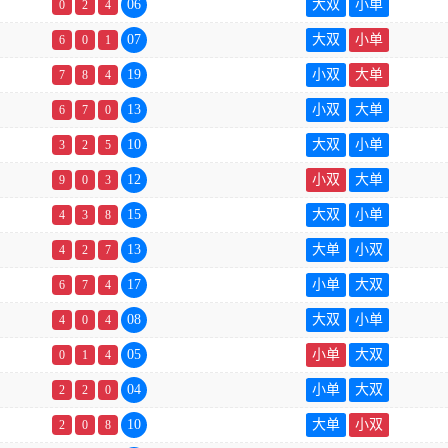
06
大双
小单
0
2
4
07
大双
小单
6
0
1
19
小双
大单
7
8
4
13
小双
大单
6
7
0
10
大双
小单
3
2
5
12
小双
大单
9
0
3
15
大双
小单
4
3
8
13
大单
小双
4
2
7
17
小单
大双
6
7
4
08
大双
小单
4
0
4
05
小单
大双
0
1
4
04
小单
大双
2
2
0
10
大单
小双
2
0
8