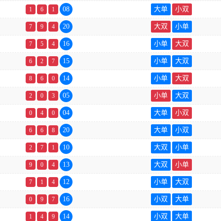
08
大单
小双
1
6
1
20
大双
小单
7
9
4
16
小单
大双
7
5
4
15
小单
大双
6
2
7
14
小单
大双
8
6
0
05
小单
大双
2
0
3
04
大单
小双
0
4
0
20
大单
小双
6
6
8
10
大双
小单
2
7
1
13
大双
小单
9
0
4
12
小单
大双
7
1
4
16
小双
大单
0
9
7
14
小双
大单
1
4
9