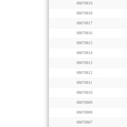
08070819
08070818
08070817
08070816
08070815
08070814
08070813
08070812
08070811
08070810
08070809
08070808
08070807