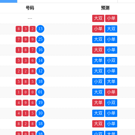
号码
预测
---
大双
小单
13
小单
大双
8
3
2
25
大双
小单
7
9
9
16
大双
小单
1
8
7
14
大单
小双
5
3
6
12
大双
小单
2
2
8
18
小双
大单
5
8
5
01
大双
小单
1
0
0
19
大单
小双
4
9
6
10
大双
小单
4
1
5
18
大双
小单
8
2
8
18
小双
大单
9
0
9