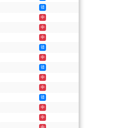
错
中
中
中
错
中
错
中
中
错
中
中
中