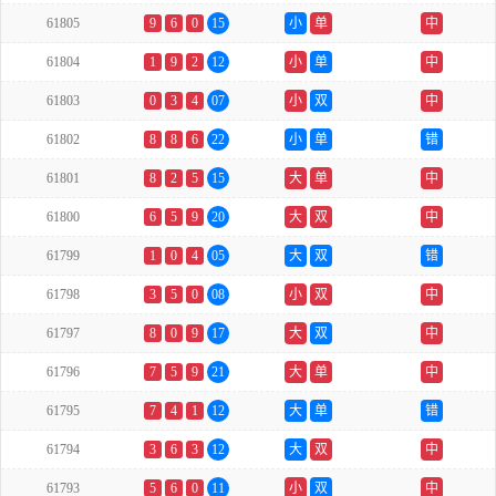
61805
9
6
0
15
小
单
中
61804
1
9
2
12
小
单
中
61803
0
3
4
07
小
双
中
61802
8
8
6
22
小
单
错
61801
8
2
5
15
大
单
中
61800
6
5
9
20
大
双
中
61799
1
0
4
05
大
双
错
61798
3
5
0
08
小
双
中
61797
8
0
9
17
大
双
中
61796
7
5
9
21
大
单
中
61795
7
4
1
12
大
单
错
61794
3
6
3
12
大
双
中
61793
5
6
0
11
小
双
中