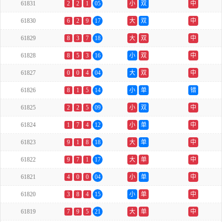
61831
2
2
1
05
小
双
中
61830
6
2
9
17
大
双
中
61829
8
3
7
18
大
双
中
61828
8
5
3
16
小
双
中
61827
0
0
4
04
大
双
中
61826
8
1
5
14
小
单
错
61825
2
2
5
09
小
双
中
61824
1
7
4
12
小
单
中
61823
9
1
8
18
大
单
中
61822
9
7
1
17
大
单
中
61821
4
0
0
04
小
单
中
61820
3
8
4
15
小
单
中
61819
7
9
5
21
大
单
中