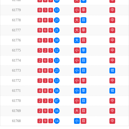
61780
9
0
9
18
大
单
中
61779
0
5
8
13
小
单
中
61778
8
8
7
23
大
双
中
61777
9
6
6
21
大
单
中
61776
6
3
1
10
大
双
中
61775
5
2
5
12
小
单
中
61774
2
6
5
13
小
双
中
61773
6
8
9
23
小
双
错
61772
3
1
9
13
小
单
中
61771
4
8
4
16
小
单
错
61770
2
3
2
07
小
双
中
61769
2
9
5
16
大
双
中
61768
2
9
3
14
小
双
中