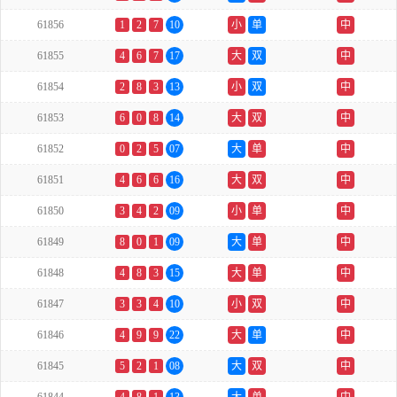
61856
1
2
7
10
小
单
中
61855
4
6
7
17
大
双
中
61854
2
8
3
13
小
双
中
61853
6
0
8
14
大
双
中
61852
0
2
5
07
大
单
中
61851
4
6
6
16
大
双
中
61850
3
4
2
09
小
单
中
61849
8
0
1
09
大
单
中
61848
4
8
3
15
大
单
中
61847
3
3
4
10
小
双
中
61846
4
9
9
22
大
单
中
61845
5
2
1
08
大
双
中