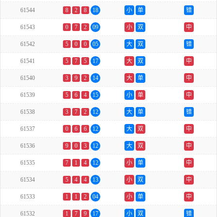
61544
8
2
8
18
小
单
错
61543
0
7
2
09
小
双
中
61542
5
0
0
05
大
双
错
61541
5
7
5
17
大
双
中
61540
3
9
2
14
大
单
中
61539
5
6
4
15
小
单
中
61538
3
7
2
12
大
单
错
61537
0
6
6
12
大
双
中
61536
9
0
3
12
大
双
中
61535
7
1
4
12
小
单
中
61534
5
4
4
13
小
双
中
61533
1
1
2
04
小
单
中
61532
1
7
9
17
小
双
错