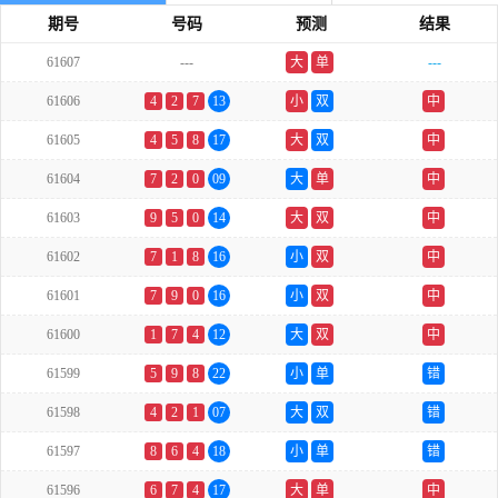
期号
号码
预测
结果
61607
---
大
单
---
61606
4
2
7
13
小
双
中
61605
4
5
8
17
大
双
中
61604
7
2
0
09
大
单
中
61603
9
5
0
14
大
双
中
61602
7
1
8
16
小
双
中
61601
7
9
0
16
小
双
中
61600
1
7
4
12
大
双
中
61599
5
9
8
22
小
单
错
61598
4
2
1
07
大
双
错
61597
8
6
4
18
小
单
错
61596
6
7
4
17
大
单
中