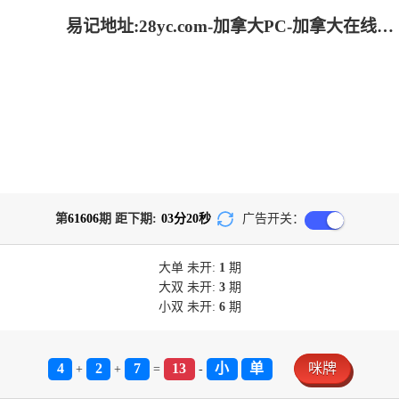
易记地址:28yc.com-加拿大PC-加拿大在线预测-加拿大PC走势-加拿大刮奖结果查询
第
61606
期 距下期:
03
分
20
秒
广告开关：
大单
未开:
1
期
大双
未开:
3
期
小双
未开:
6
期
4
2
7
13
小
单
咪牌
+
+
=
-