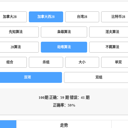
加拿大28
加拿大西28
台湾28
比特币28
先知算法
枭雄算法
淫夫算法
28算法
劫难算法
不羁算法
组合
杀组
大小
单双
双项
双组
100期 正确：59 期 错误：41 期
正确率：59%
走势