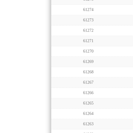
61274
61273
61272
61271
61270
61269
61268
61267
61266
61265
61264
61263