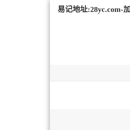
易记地址:28yc.c