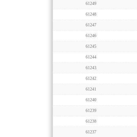
61249
61248
61247
61246
61245
61244
61243
61242
61241
61240
61239
61238
61237