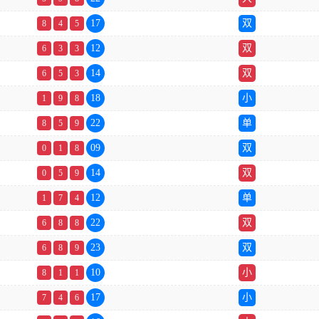
17
双
8
4
5
12
双
6
3
3
14
双
6
5
3
18
小
1
9
8
22
单
8
5
9
09
双
0
1
8
14
双
0
5
9
12
单
1
7
4
22
双
6
8
8
23
双
6
8
9
10
小
8
1
1
17
小
7
4
6