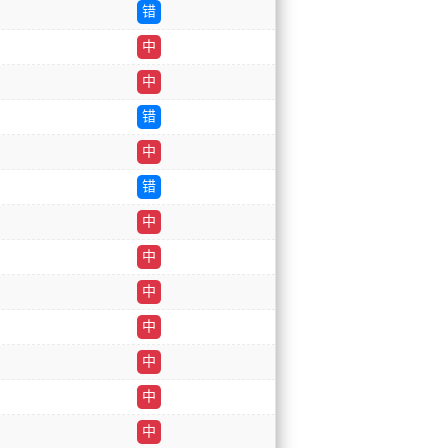
错
中
中
错
中
错
中
中
中
中
中
中
中