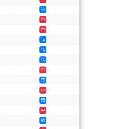
错
中
中
错
错
错
中
错
中
错
中
错