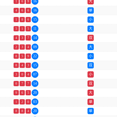
16
大
1
6
9
16
单
4
6
6
15
小
1
8
6
11
大
5
1
5
14
双
4
3
7
09
大
2
3
4
22
小
8
5
9
15
双
8
4
3
07
小
3
0
4
14
双
0
7
7
20
大
9
6
5
03
单
1
2
0
20
单
8
8
4