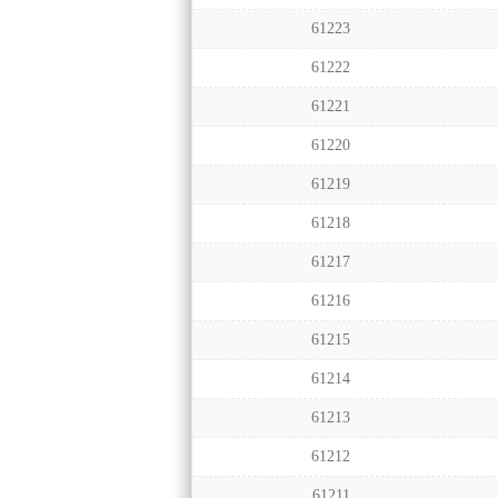
61223
61222
61221
61220
61219
61218
61217
61216
61215
61214
61213
61212
61211