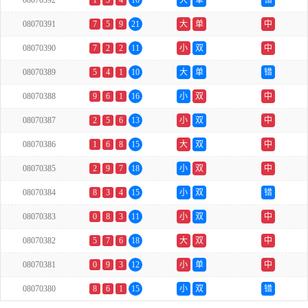
08070392
1
5
4
10
大
单
错
08070391
7
5
9
21
大
单
中
08070390
7
2
2
11
小
双
中
08070389
5
4
1
10
大
单
错
08070388
9
6
1
16
小
双
中
08070387
2
5
6
13
小
双
中
08070386
1
6
8
15
大
双
中
08070385
2
9
7
18
小
双
中
08070384
8
3
4
15
小
双
错
08070383
0
8
3
11
小
双
中
08070382
5
7
6
18
大
双
中
08070381
0
9
3
12
小
单
中
08070380
8
6
1
15
小
双
错