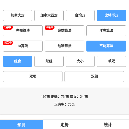
加拿大28
加拿大西28
台湾28
比特币28
先知算法
枭雄算法
淫夫算法
28算法
劫难算法
不羁算法
组合
杀组
大小
单双
双项
双组
100期 正确：76 期 错误：24 期
正确率：76%
预测
走势
统计